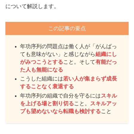
について解説します。
この記事の要点
年功序列の問題点は働く人が「がんばっ
ても意味がない」と感じながら
組織にし
がみつこうとする
こと。そして
有能だっ
た人も無能になる
こうした組織には
若い人が集まらず成長
することなく衰退する
年功序列の組織で自分を守るには
スキル
を上げる場と割り切る
こと。
スキルアッ
プも望めないなら転職も検討する
こと